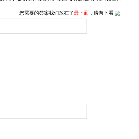
您需要的答案我们放在了
最下面
，请向下看