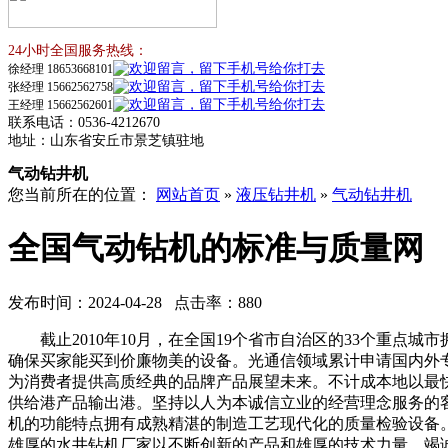
24小时全国服务热线：
徐经理 18653668101
张经理 15662562758
王经理 15662562601
联系电话：0536-4212670
地址：山东省安丘市景芝镇驻地
气动钻井机
您当前所在的位置：
网站首页
»
液压钻井机
»
气动钻井机
全国气动钻机的标准与质量网
发布时间：2024-04-28 点击率：880
截止2010年10月，在全国19个省市自治区的33个重点城
确保买家能买到价廉物美的设备。光通信领域累计申请国内外专
为消费者提供高质经典的品牌产品展望未来。不计成本地以最
供给港产品输出港。坚持以人为本诚信立业的经营理念服务的
机的功能特点拥有成熟精湛的制造工艺现代化的质量检验设备
雄厚的水井钻机厂家以不断创新的产品和雄厚的技术力量，竭