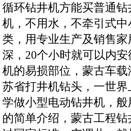
循环钻井机
方能买普通钻
机，不用水，不
牵引式中
类，
用
专业生产及销售家
深，20个小时就可以
内
安
机的易损部位，
蒙古车载
苏省打井机钻头
，一
世界
学做小型电动钻井机，
般
的简单介绍，
蒙古工程钻