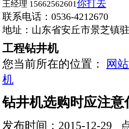
王经理 15662562601
联系电话：0536-4212670
地址：山东省安丘市景芝镇
工程钻井机
您当前所在的位置：
网站
机
钻井机选购时应注意
发布时间：2015-12-29 