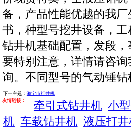
备，
产品性能优越的
我厂
书，
种型号挖井设备，
工
钻井机基础配置，
发段，
要特别注意，详情请咨询
询。
不同型号的气动锤钻
下一主题：
海宁市打井机
友情链接：
牵引式钻井机
小型
机
车载钻井机
液压打井